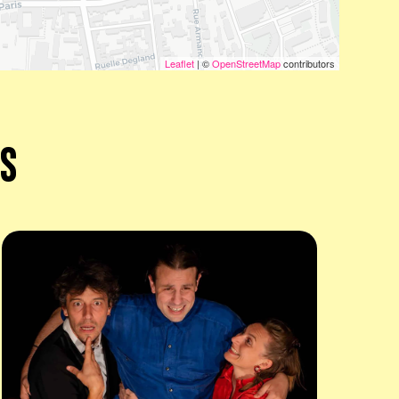
Leaflet
| ©
OpenStreetMap
contributors
ES