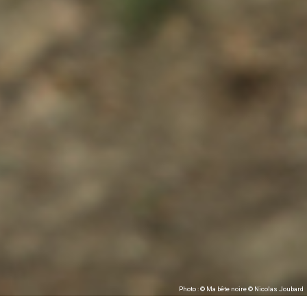
Photo : © Ma bête noire © Nicolas Joubard