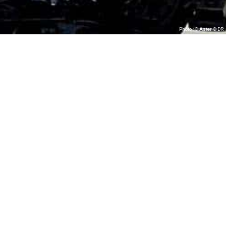
Photo : © Aster © DR
#Philippe Foch