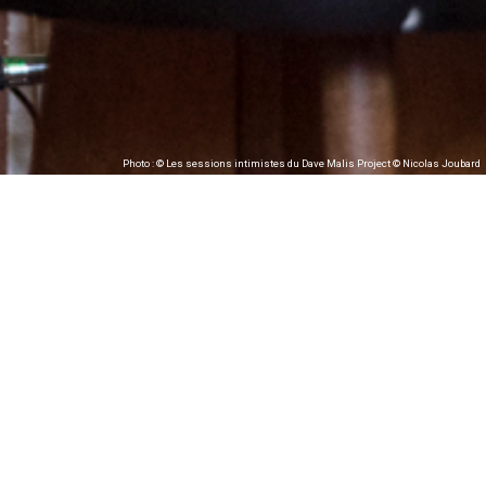
Photo : © Les sessions intimistes du Dave Malis Project © Nicolas Joubard
#La Part des
Anches