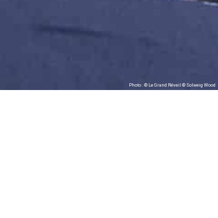
Photo : © Le Grand Réveil © Solweig Wood
#Compagnie Sons
de toile