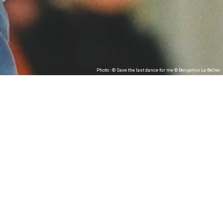
Photo : © Save the last dance for me © Benjamin Le Bellec
#Alessandro
Sciarroni