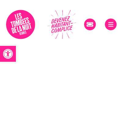
Accessibilité
Ouvrir la barre d’outils
Programmation
Le
Festival
Le
projet
Dimanche
à
Rennes