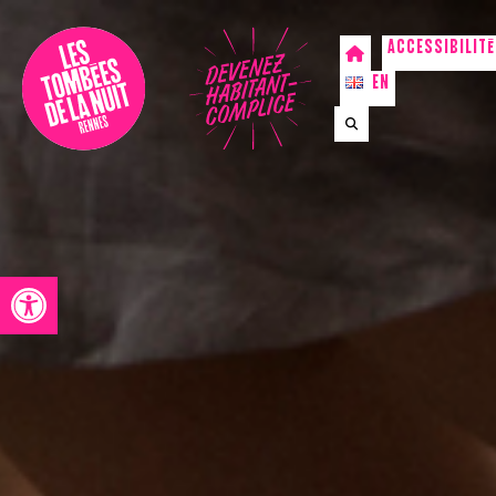
ACCESSIBILITÉ
EN
Accessibilité
Programmation
Le
Festival
Ouvrir la barre d’outils
Le
projet
Dimanche
à
Rennes