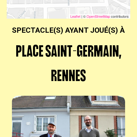
Les
publics
Leaflet
| ©
OpenStreetMap
contributors
complices
SPECTACLE(S) AYANT JOUÉ(S) À
Billetterie
PLACE SAINT-GERMAIN,
En
RENNES