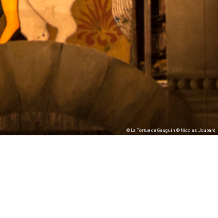
© La Tortue de Gauguin © Nicolas Joubard