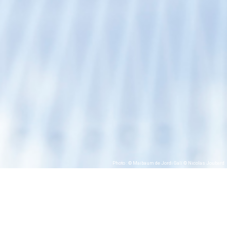
Photo : © Maibaum de Jordi Galí © Nicolas Joubard
Équipe