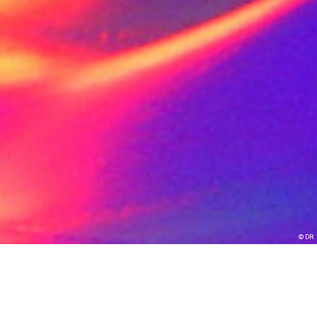
© DR
Teaser > Katena