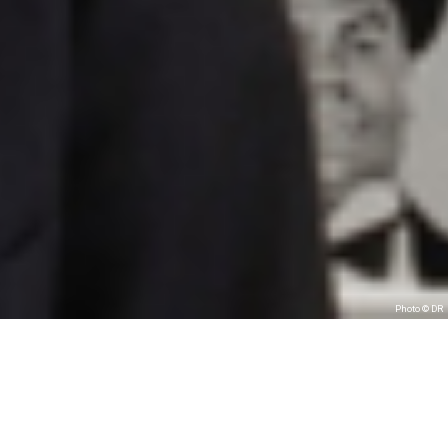
Photo © DR
Lambchop