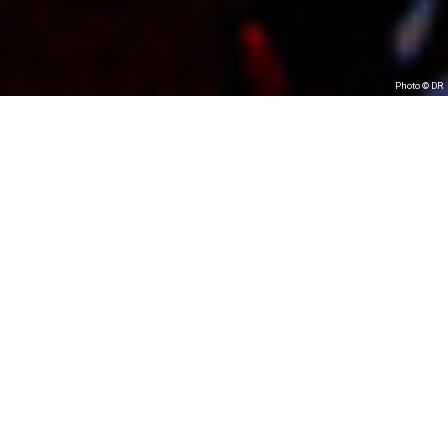
Photo © DR
Juan Carlos
Caceres quintet