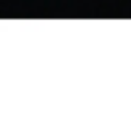
Photo © DR
CRÉATION
Hippotheatron