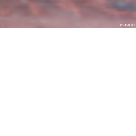
Photo © DR
iz-
ven 08 juillet 2011
 un
Place de la Mairie, Rennes