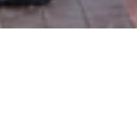
nn Bro Roazhon organise le vendredi 8 juillet le De
 en fin d’après midi et termine la nuit tombée). C’est
les amoureux de la danse et de la musique bretonne.