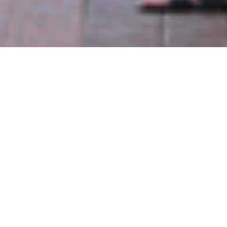
Deiz-Noz
SKEUDENN BRO ROAZHON
Dans le cadre des Tombées de la Nuit, Skeude
Noz (le jour-nuit en breton, car cela commence
grand fest-noz qui réunit chaque année tous 