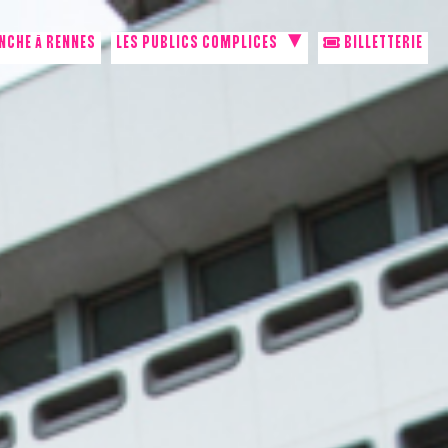
NCHE À RENNES
LES PUBLICS COMPLICES
BILLETTERIE