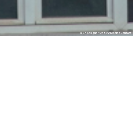
© En son quartier #3 © Nicolas Joubard
Weekend à Rennes
du 17 au 19
Novembre 2017