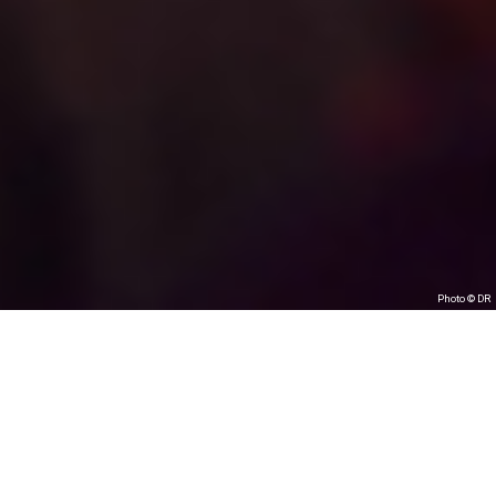
Photo © DR
I am your