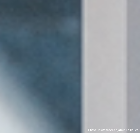
Photo : Idiofona © Benjamin Le Bellec