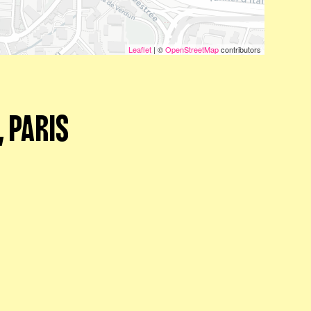
Leaflet
| ©
OpenStreetMap
contributors
 PARIS