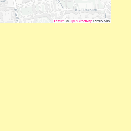
Leaflet
| ©
OpenStreetMap
contributors