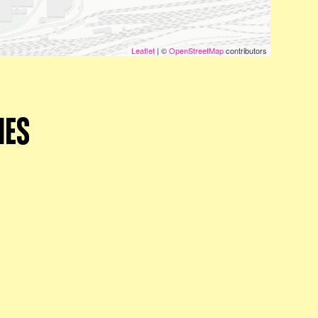
Leaflet
| ©
OpenStreetMap
contributors
NES