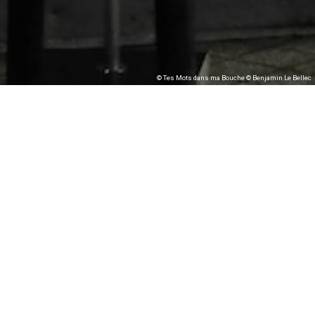
© Tes Mots dans ma Bouche © Benjamin Le Bellec
Tes mots dans ma
bouche – Anna
Rispoli