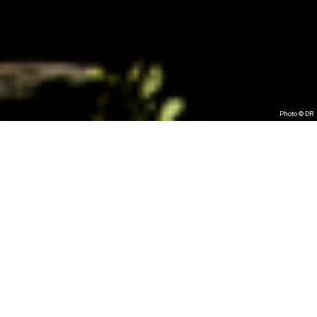
Photo © DR
Images et sons
de Casamance