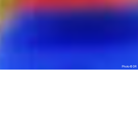
Photo © DR
Habitant(s),
spectacle pour