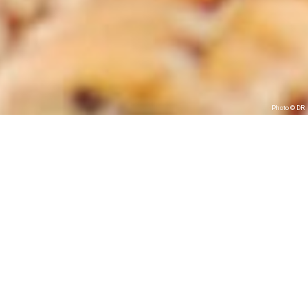
Photo © DR
Du champ de
l’assiette