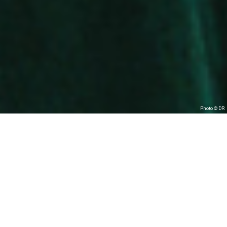
Photo © DR
Danyel Waro