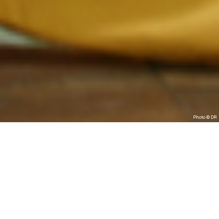
Photo © DR
CRÉATION
Al Harmoniah –