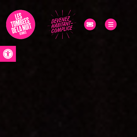
Accessibilité
Ouvrir la barre d’outils
Programmation
Le
Festival
Le
projet
Dimanche
à
Rennes